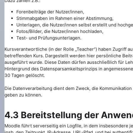
Dazu zählen z.B.:
Forenbeiträge der Nutzer/innen,
Stimmabgaben im Rahmen einer Abstimmung,
Unterlagen, die Nutzer/innen selbst erstellt und hochg
Fotos/Bilder, die Nutzer/innen hochladen,
Test- und Prüfungsunterlagen.
Kursverantwortliche (in der Rolle „Teacher“) haben Zugriff a
betreffenden Kurs. Dargestellt werden hier persönliche Beitr
ausgeführt wurde. Diese Daten dürfen ausschließlich für Le
Hintergrund des Datensparsamkeitsprinzips in angemessenem
30 Tagen gelöscht.
Die Datenverarbeitung dient dem Zweck, die Kommunikation 
geben zu können.
4.3 Bereitstellung der Anwen
Moodle führt serverseitig ein Logfile, in dem insbesondere 
insb. den Zeitpunkt, IP-Adresse, URL-Pfad, und bei authent